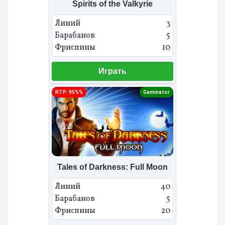
Spirits of the Valkyrie
Линий
3
Барабанов
5
Фриспины
10
Играть
RTP: 95%%
Gaminator
Tales of Darkness: Full Moon
Линий
40
Барабанов
5
Фриспины
20