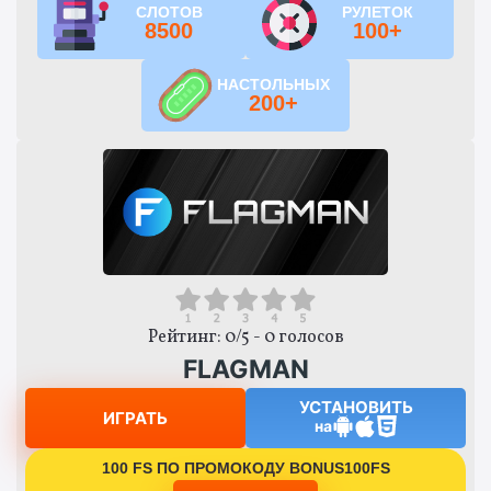
СЛОТОВ
РУЛЕТОК
8500
100+
НАСТОЛЬНЫХ
200+
Рейтинг:
0
/5 -
0
голосов
FLAGMAN
УСТАНОВИТЬ
ИГРАТЬ
на
100 FS ПО ПРОМОКОДУ
BONUS100FS