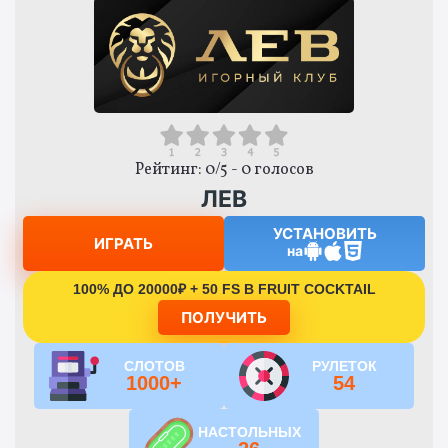
Рейтинг:
0
/5 -
0
голосов
ЛЕВ
УСТАНОВИТЬ
ИГРАТЬ
на
100%
ДО 20000
₽
+ 50 FS В FRUIT COCKTAIL
ПОЛУЧИТЬ
СЛОТОВ
РУЛЕТОК
1000+
54
НАСТОЛЬНЫХ