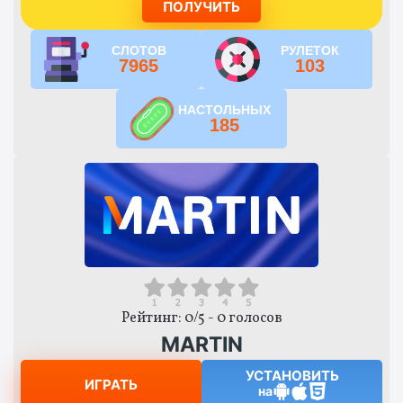
ПОЛУЧИТЬ
СЛОТОВ
РУЛЕТОК
7965
103
НАСТОЛЬНЫХ
185
Рейтинг:
0
/5 -
0
голосов
MARTIN
УСТАНОВИТЬ
ИГРАТЬ
на