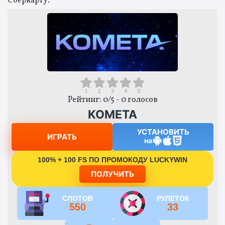
Сберкарту.
Рейтинг:
0
/5 -
0
голосов
KOMETA
УСТАНОВИТЬ
ИГРАТЬ
на
100% + 100 FS ПО ПРОМОКОДУ
LUCKYWIN
ПОЛУЧИТЬ
СЛОТОВ
РУЛЕТОК
550
33