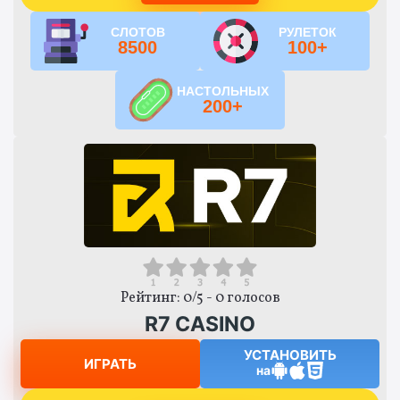
СЛОТОВ
РУЛЕТОК
8500
100+
НАСТОЛЬНЫХ
200+
Рейтинг:
0
/5 -
0
голосов
R7 CASINO
УСТАНОВИТЬ
ИГРАТЬ
на