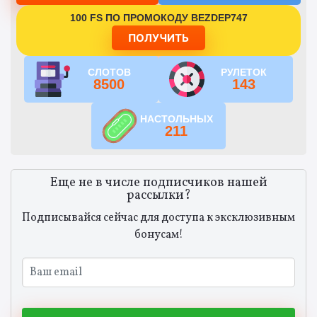
100 FS ПО ПРОМОКОДУ BEZDEP747
ПОЛУЧИТЬ
СЛОТОВ
РУЛЕТОК
8500
143
НАСТОЛЬНЫХ
211
Еще не в числе подписчиков нашей
рассылки?
Подписывайся сейчас для доступа к эксклюзивным
бонусам!