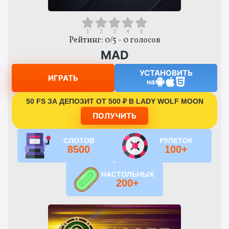
Рейтинг:
0
/5 -
0
голосов
MAD
УСТАНОВИТЬ
ИГРАТЬ
на
50 FS ЗА ДЕПОЗИТ ОТ 500 ₽ В LADY WOLF MOON
ПОЛУЧИТЬ
СЛОТОВ
РУЛЕТОК
8500
100+
НАСТОЛЬНЫХ
200+