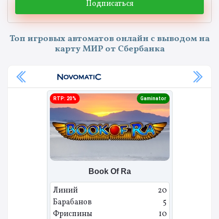
Топ игровых автоматов онлайн с выводом на
карту МИР от Сбербанка
RTP: 20%
Gaminator
Book Of Ra
Линий
20
Барабанов
5
Фриспины
10