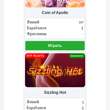
Coin of Apollo
Линий
20
Барабанов
5
Фриспины
-
Играть
RTP: 95,66%%
Gaminator
Sizzling Hot
Линий
3
Барабанов
5