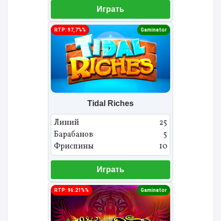
Играть
RTP: 97,7%%
Gaminator
Tidal Riches
Линий
25
Барабанов
5
Фриспины
10
Играть
RTP: 96.21%%
Gaminator