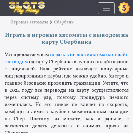
Игровые автоматы
Сбербанк
Играть в игровые автоматы с выводом на
карту Сбербанка
Мы предлагаем вам
играть в игровые автоматы онлайн
с выводом
на карту Сбербанка в лучших онлайн казино
с лицензией. Наш рейтинг включает популярные
лицензированные клубы, где можно удобно, быстро и
главное безопасно проводить транзакции. Учтите, что
в 2024 году все переводы на карту осуществляются
через систему p2p, поэтому процедура немного
изменилась. Но это никак не влияет на скорость,
комфорт и лимиты клубов с моментальным выводом
на Сбер. Поэтому вы можете, как и раньше, с
легкостью делать депозиты и снимать призы на