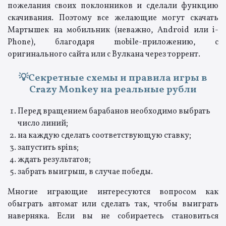
пожелания своих поклонников и сделали функцию
скачивания. Поэтому все желающие могут скачать
Мартышек на мобильник (неважно, Android или i-
Phone), благодаря mobile-приложению, с
оригинального сайта или с Вулкана через торрент.
💡Секретные схемы и правила игры в
Crazy Monkey на реальные рубли
Перед вращением барабанов необходимо выбрать
число линий;
на каждую сделать соответствующую ставку;
запустить spins;
ждать результатов;
забрать выигрыш, в случае победы.
Многие играющие интересуются вопросом как
обыграть автомат или сделать так, чтобы выиграть
наверняка. Если вы не собираетесь становиться