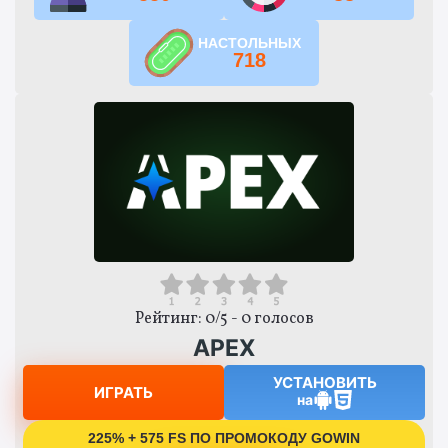
НАСТОЛЬНЫХ
718
Рейтинг:
0
/5 -
0
голосов
APEX
УСТАНОВИТЬ
ИГРАТЬ
на
225% + 575 FS ПО ПРОМОКОДУ GOWIN