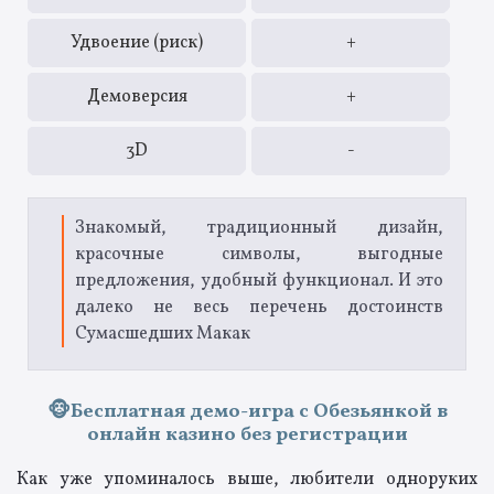
Удвоение (риск)
+
Демоверсия
+
3D
-
Знакомый, традиционный дизайн,
красочные символы, выгодные
предложения, удобный функционал. И это
далеко не весь перечень достоинств
Сумасшедших Макак
🐵Бесплатная демо-игра с Обезьянкой в
онлайн казино без регистрации
Как уже упоминалось выше, любители одноруких