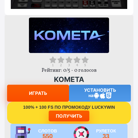
Рейтинг:
0
/5 -
0
голосов
KOMETA
УСТАНОВИТЬ
ИГРАТЬ
на
100% + 100 FS ПО ПРОМОКОДУ
LUCKYWIN
ПОЛУЧИТЬ
СЛОТОВ
РУЛЕТОК
550
33