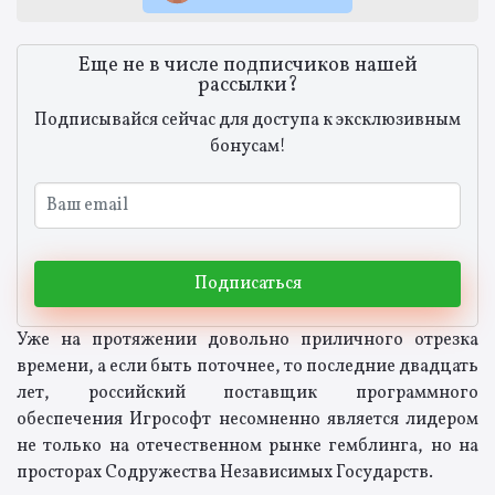
Еще не в числе подписчиков нашей
рассылки?
Подписывайся сейчас для доступа к эксклюзивным
бонусам!
Уже на протяжении довольно приличного отрезка
времени, а если быть поточнее, то последние двадцать
лет, российский поставщик программного
обеспечения Игрософт несомненно является лидером
не только на отечественном рынке гемблинга, но на
просторах Содружества Независимых Государств.