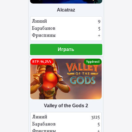
Alcatraz
Линий
9
Барабанов
5
Фриспины
+
Играть
RTP: 96,2%%
Yggdrasil
Valley of the Gods 2
Линий
3125
Барабанов
5
Фриспины
+