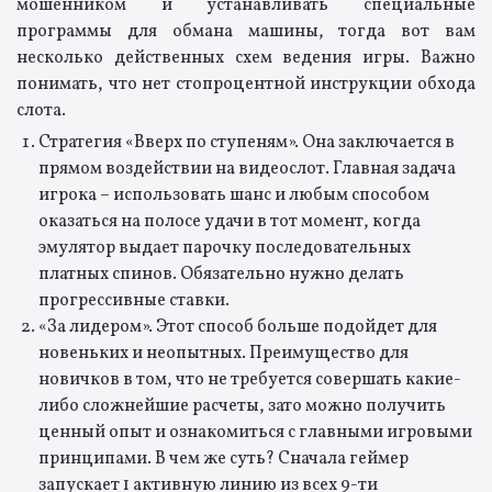
мошенником и устанавливать специальные
программы для обмана машины, тогда вот вам
несколько действенных схем ведения игры. Важно
понимать, что нет стопроцентной инструкции обхода
слота.
Стратегия «Вверх по ступеням». Она заключается в
прямом воздействии на видеослот. Главная задача
игрока – использовать шанс и любым способом
оказаться на полосе удачи в тот момент, когда
эмулятор выдает парочку последовательных
платных спинов. Обязательно нужно делать
прогрессивные ставки.
«За лидером». Этот способ больше подойдет для
новеньких и неопытных. Преимущество для
новичков в том, что не требуется совершать какие-
либо сложнейшие расчеты, зато можно получить
ценный опыт и ознакомиться с главными игровыми
принципами. В чем же суть? Сначала геймер
запускает 1 активную линию из всех 9-ти