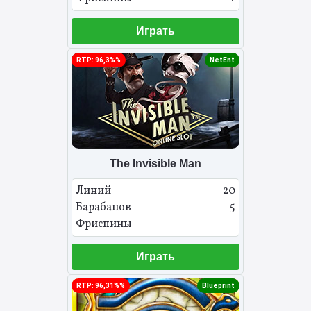
Играть
RTP: 96,3%%
NetEnt
The Invisible Man
Линий
20
Барабанов
5
Фриспины
-
Играть
RTP: 96,31%%
Blueprint