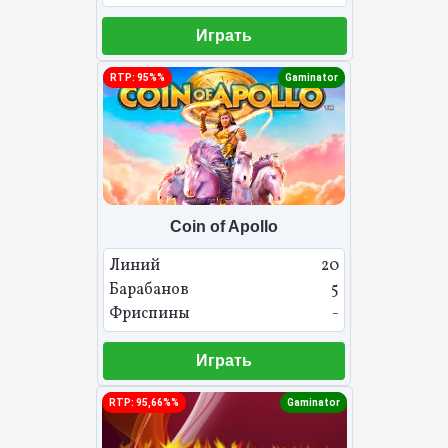
Играть
RTP: 95%%
Gaminator
Coin of Apollo
Линий
20
Барабанов
5
Фриспины
-
Играть
RTP: 95,66%%
Gaminator