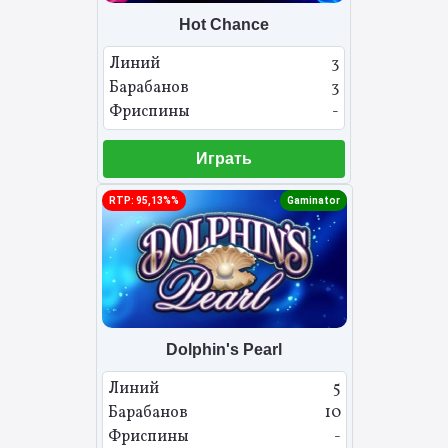
Hot Chance
Линий
3
Барабанов
3
Фриспины
-
Играть
RTP: 95,13%%
Gaminator
Dolphin's Pearl
Линий
5
Барабанов
10
Фриспины
-