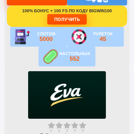
100% БОНУС + 100 FS ПО КОДУ
BIGWIN100
ПОЛУЧИТЬ
СЛОТОВ
РУЛЕТОК
5000
45
НАСТОЛЬНЫХ
552