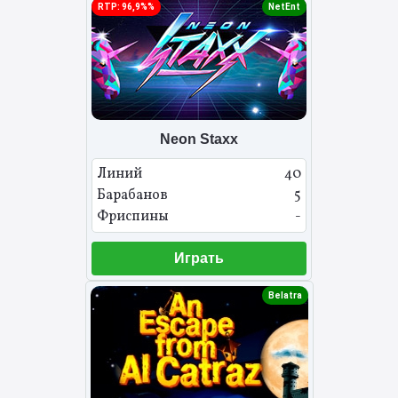
RTP: 96,9%%
NetEnt
Neon Staxx
Линий
40
Барабанов
5
Фриспины
-
Играть
Belatra