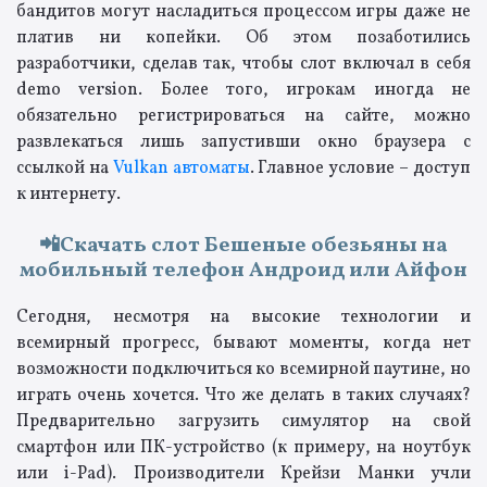
бандитов могут насладиться процессом игры даже не
платив ни копейки. Об этом позаботились
разработчики, сделав так, чтобы слот включал в себя
demo version. Более того, игрокам иногда не
обязательно регистрироваться на сайте, можно
развлекаться лишь запустивши окно браузера с
ссылкой на
Vulkan автоматы
. Главное условие – доступ
к интернету.
📲Скачать слот Бешеные обезьяны на
мобильный телефон Андроид или Айфон
Сегодня, несмотря на высокие технологии и
всемирный прогресс, бывают моменты, когда нет
возможности подключиться ко всемирной паутине, но
играть очень хочется. Что же делать в таких случаях?
Предварительно загрузить симулятор на свой
смартфон или ПК-устройство (к примеру, на ноутбук
или i-Pad). Производители Крейзи Манки учли