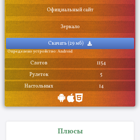
Официальный сайт
Зеркало
Скачать (29 мб)
Слотов
1154
Рулеток
5
Настольных
14
Плюсы