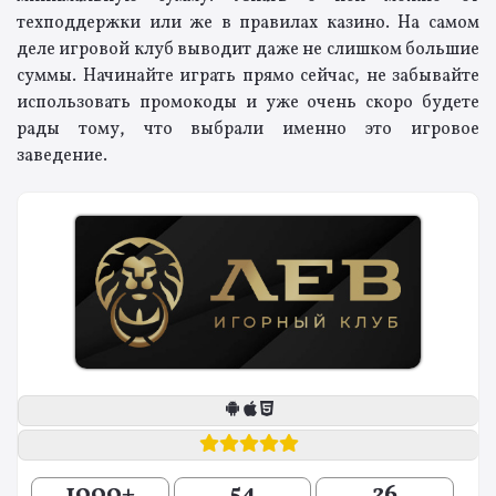
техподдержки или же в правилах казино. На самом
деле игровой клуб выводит даже не слишком большие
суммы. Начинайте играть прямо сейчас, не забывайте
использовать промокоды и уже очень скоро будете
рады тому, что выбрали именно это игровое
заведение.
1000+
54
26