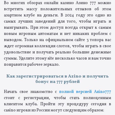
Во многих обзорах онлайн казино Азино 777 можно
встретить массу положительных отзывов об этом
азартном клубе на деньги. В 2024 году это одно из
самых лучших заведений для того, чтобы играть и
выигрывать. При этом доступ всегда открыт к самым
новым игровым автоматам и нет никаких проблем с
выводом. Только на официальном сайте 3 топора вас
ждет огромная коллекция слотов, чтобы играть в свое
удовольствие и получать реально большие денежные
суммы. Уделите этому site несколько часов и вам точно
понравится рабочее зеркало.
Как зарегистрироваться в Azino и получить
бонус на 777 рублей
Начать свое знакомство с
полной версией Azino777
стоит с регистрации, чтобы стать полноценным
клиентом клуба. Пройти эту процедуру сегодня в
casino игроки из России могут следующим образом: