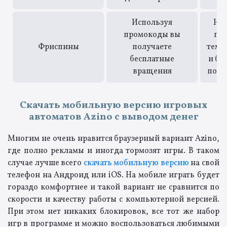
Используя
Нач
промокоды вы
пр
Фриспины
получаете
тема
бесплатные
и бу
вращения
полу
Скачать мобильную версию игровых
автоматов Azino с выводом денег
Многим не очень нравится браузерный вариант Azino,
где полно рекламы и иногда тормозят игры. В таком
случае лучше всего
скачать мобильную версию
на свой
телефон на Андроид или iOS. На мобиле играть будет
гораздо комфортнее и такой вариант не сравнится по
скорости и качеству работы с компьютерной версией.
При этом нет никаких блокировок, все тот же набор
игр в программе и можно воспользоваться любимыми