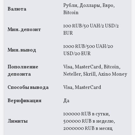
Рубли, Доллары, Евро,
Валюта
Bitcoin
100 RUB/50 UAH/2 USD/2
Мин. депозит
EUR
1000 RUB/500 UAH/20
Мин. вывод
USD/20 EUR
Пополнение
Visa, MasterCard, Bitcoin,
депозита
Neteller, Skrill, Azino Money
Способы вывода
Visa, MasterCard
Верификация
Да
100000 RUB в сутки,
Лимиты
500000 RUB в неделю,
2000000 RUB в месяц