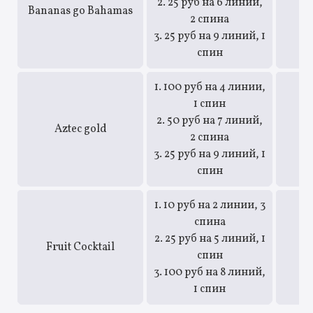
2. 25 руб на 6 линий,
Bananas go Bahamas
2 спина
3. 25 руб на 9 линий, 1
спин
1. 100 руб на 4 линии,
1 спин
2. 50 руб на 7 линий,
Aztec gold
2 спина
3. 25 руб на 9 линий, 1
спин
1. 10 руб на 2 линии, 3
спина
2. 25 руб на 5 линий, 1
Fruit Cocktail
спин
3. 100 руб на 8 линий,
1 спин