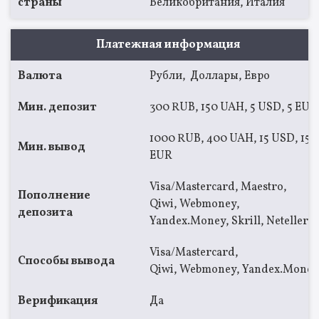
страны
Великобритания, Италия
Платежная информация
Валюта
Рубли, Доллары, Евро
Мин. депозит
300 RUB, 150 UAH, 5 USD, 5 EUR
1000 RUB, 400 UAH, 15 USD, 15
Мин. вывод
EUR
Visa/Mastercard, Maestro,
Пополнение
Qiwi, Webmoney,
депозита
Yandex.Money, Skrill, Neteller
Visa/Mastercard,
Способы вывода
Qiwi, Webmoney, Yandex.Money
Верификация
Да