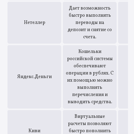
Дает возможность
быстро выполнять
Нетеллер
переводы на
депозит и снятие со
счета.
Кошельки
российской системы
обеспечивают
операции в рублях. С
Яндекс.Деньги
их помощью можно
выполнять
перечисления и
выводить средства.
Виртуальные
расчеты позволяют
Киви
быстро пополнить