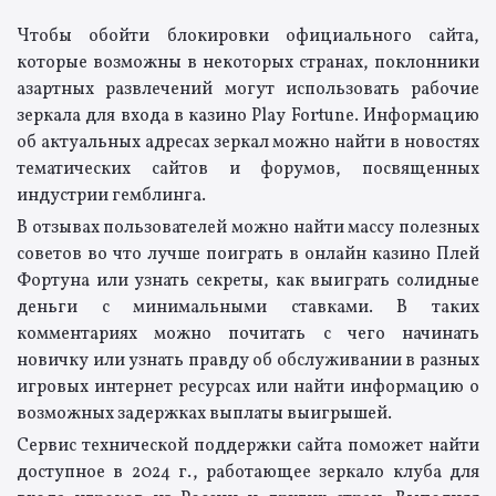
Чтобы обойти блокировки официального сайта,
которые возможны в некоторых странах, поклонники
азартных развлечений могут использовать рабочие
зеркала для входа в казино Play Fortune. Информацию
об актуальных адресах зеркал можно найти в новостях
тематических сайтов и форумов, посвященных
индустрии гемблинга.
В отзывах пользователей можно найти массу полезных
советов во что лучше поиграть в онлайн казино Плей
Фортуна или узнать секреты, как выиграть солидные
деньги с минимальными ставками. В таких
комментариях можно почитать с чего начинать
новичку или узнать правду об обслуживании в разных
игровых интернет ресурсах или найти информацию о
возможных задержках выплаты выигрышей.
Сервис технической поддержки сайта поможет найти
доступное в 2024 г., работающее зеркало клуба для