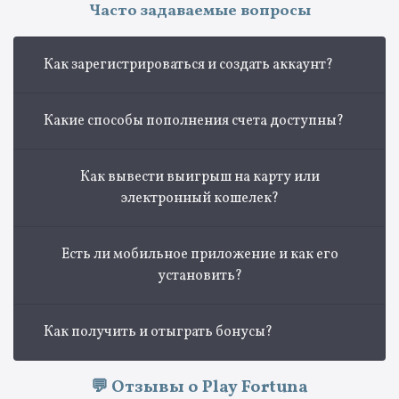
Часто задаваемые вопросы
Как зарегистрироваться и создать аккаунт?
Какие способы пополнения счета доступны?
Как вывести выигрыш на карту или
электронный кошелек?
Есть ли мобильное приложение и как его
установить?
Как получить и отыграть бонусы?
💬 Отзывы о Play Fortuna