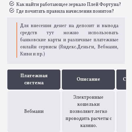
Как найти работающее зеркало Плей Фортуна?
Где почитать правила начисления поинтов?
Для внесения денег на депозит и вывода
средств тут можно использовать
банковские карты и различные платежные
онлайн сервисы (Яндекс.Деньги, Вебмани,
Киви и пр.)
Платежная
Описание
Сро
система
Электронные
кошельки
Вебмани
позволяют легко
м
проводить расчеты с
казино.