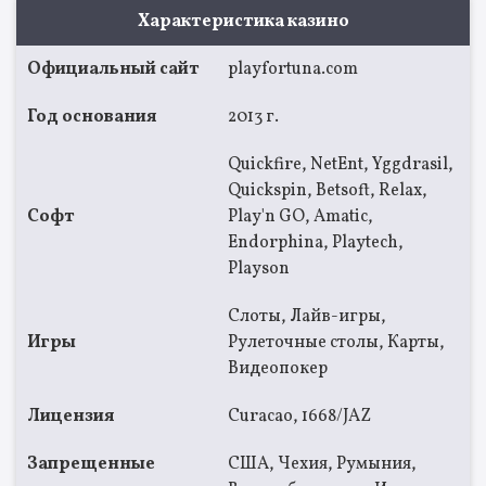
Характеристика казино
Официальный сайт
playfortuna.com
Год основания
2013 г.
Quickfire, NetEnt, Yggdrasil,
Quickspin, Betsoft, Relax,
Софт
Play'n GO, Amatic,
Endorphina, Playtech,
Playson
Слоты, Лайв-игры,
Игры
Рулеточные столы, Карты,
Видеопокер
Лицензия
Curacao, 1668/JAZ
Запрещенные
США, Чехия, Румыния,