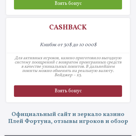
Взять бонус
CASHBACK
Кэшбэк от 30$ до 10 000$
Для активных игроков, казино приготовило выгодную
систему поощрений с возвратом проигранных средств
в качестве уникальных поинтов. В дальнейшем
поинты можно обменять на реальную валюту.
Вейджер – х3.
Взять бонус
Официальный сайт и зеркало казино
Плей Фортуна, отзывы игроков и обзор