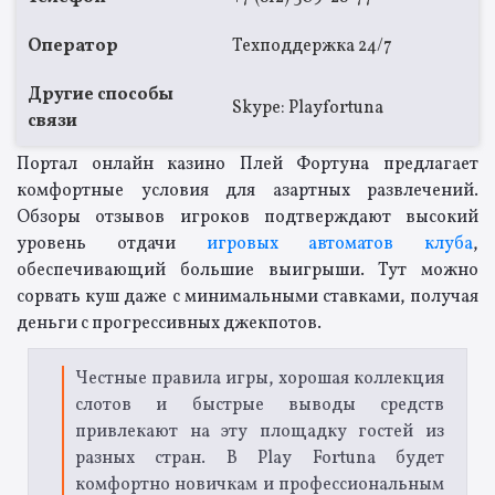
Оператор
Техподдержка 24/7
Другие способы
Skype: Playfortuna
связи
Портал онлайн казино Плей Фортуна предлагает
комфортные условия для азартных развлечений.
Обзоры отзывов игроков подтверждают высокий
уровень отдачи
игровых автоматов клуба
,
обеспечивающий большие выигрыши. Тут можно
сорвать куш даже с минимальными ставками, получая
деньги с прогрессивных джекпотов.
Честные правила игры, хорошая коллекция
слотов и быстрые выводы средств
привлекают на эту площадку гостей из
разных стран. В Play Fortuna будет
комфортно новичкам и профессиональным