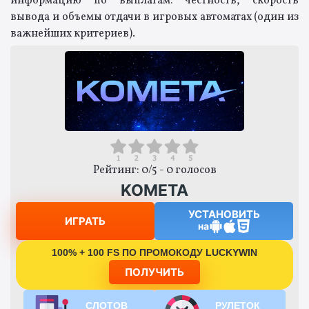
информацию по выплатам: честность, скорость
вывода и объемы отдачи в игровых автоматах (один из
важнейших критериев).
Рейтинг:
0
/5 -
0
голосов
KOMETA
УСТАНОВИТЬ
ИГРАТЬ
на
100% + 100 FS ПО ПРОМОКОДУ
LUCKYWIN
ПОЛУЧИТЬ
СЛОТОВ
РУЛЕТОК