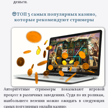
деньги.
😎ТОП 3 самых популярных казино,
которые рекомендуют стримеры
Авторитетные стриммеры показывают игровой
процесс в различных заведениях. Судя по их роликам,
наибольшего везения можно ожидать в следующих
самых популярных онлайн казино: