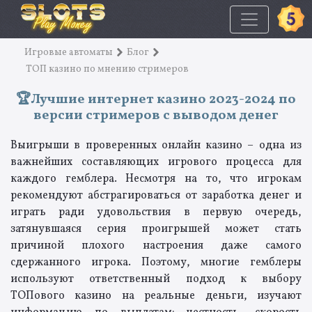
Игровые автоматы
Блог
ТОП казино по мнению стримеров
🏆Лучшие интернет казино 2023-2024 по
версии стримеров с выводом денег
Выигрыши в проверенных онлайн казино – одна из
важнейших составляющих игрового процесса для
каждого гемблера. Несмотря на то, что игрокам
рекомендуют абстрагироваться от заработка денег и
играть ради удовольствия в первую очередь,
затянувшаяся серия проигрышей может стать
причиной плохого настроения даже самого
сдержанного игрока. Поэтому, многие гемблеры
используют ответственный подход к выбору
ТОПового казино на реальные деньги, изучают