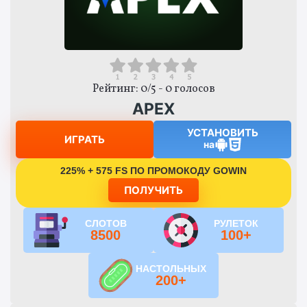
Рейтинг:
0
/5 -
0
голосов
APEX
УСТАНОВИТЬ
ИГРАТЬ
на
225% + 575 FS ПО ПРОМОКОДУ GOWIN
ПОЛУЧИТЬ
СЛОТОВ
РУЛЕТОК
8500
100+
НАСТОЛЬНЫХ
200+