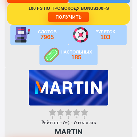
100 FS ПО ПРОМОКОДУ
BONUS100FS
ПОЛУЧИТЬ
СЛОТОВ
РУЛЕТОК
7965
103
НАСТОЛЬНЫХ
185
Рейтинг:
0
/5 -
0
голосов
MARTIN