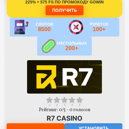
225% + 575 FS ПО ПРОМОКОДУ GOWIN
ПОЛУЧИТЬ
СЛОТОВ
РУЛЕТОК
8500
100+
НАСТОЛЬНЫХ
200+
Рейтинг:
0
/5 -
0
голосов
R7 CASINO
УСТАНОВИТЬ