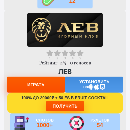
12
Рейтинг:
0
/5 -
0
голосов
ЛЕВ
УСТАНОВИТЬ
ИГРАТЬ
на
100%
ДО 20000
₽
+ 50 FS В FRUIT COCKTAIL
ПОЛУЧИТЬ
СЛОТОВ
РУЛЕТОК
1000+
54