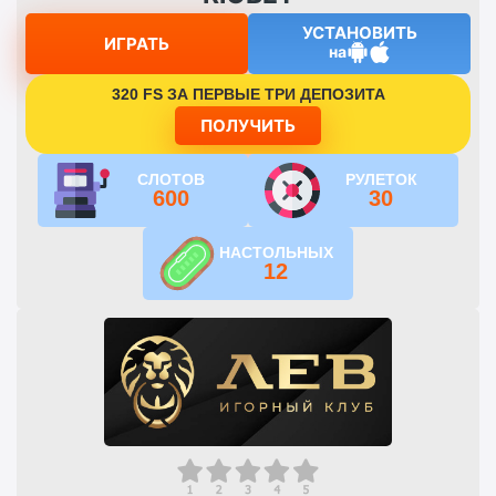
УСТАНОВИТЬ
ИГРАТЬ
на
320 FS
ЗА ПЕРВЫЕ ТРИ ДЕПОЗИТА
ПОЛУЧИТЬ
СЛОТОВ
РУЛЕТОК
600
30
НАСТОЛЬНЫХ
12