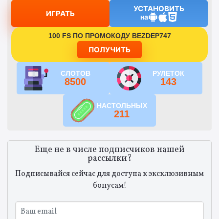
УСТАНОВИТЬ
ИГРАТЬ
на
100 FS ПО ПРОМОКОДУ BEZDEP747
ПОЛУЧИТЬ
СЛОТОВ
РУЛЕТОК
8500
143
НАСТОЛЬНЫХ
211
Еще не в числе подписчиков нашей
рассылки?
Подписывайся сейчас для доступа к эксклюзивным
бонусам!