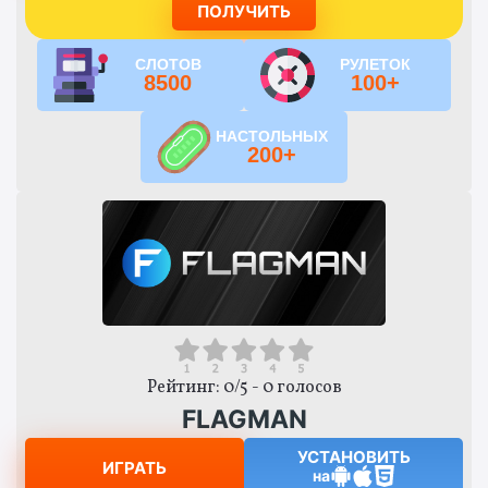
ПОЛУЧИТЬ
СЛОТОВ
РУЛЕТОК
8500
100+
НАСТОЛЬНЫХ
200+
Рейтинг:
0
/5 -
0
голосов
FLAGMAN
УСТАНОВИТЬ
ИГРАТЬ
на