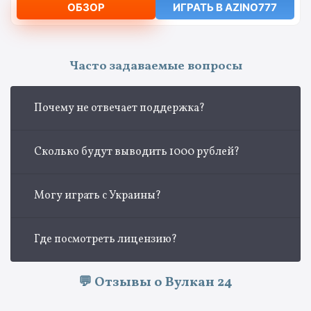
ОБЗОР
ИГРАТЬ В AZINO777
Часто задаваемые вопросы
Почему не отвечает поддержка?
Сколько будут выводить 1000 рублей?
Могу играть с Украины?
Где посмотреть лицензию?
💬 Отзывы о Вулкан 24