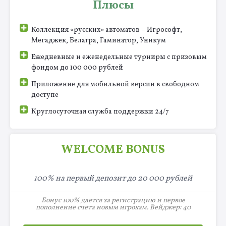
Плюсы
Коллекция «русских» автоматов – Игрософт,
Мегаджек, Белатра, Гаминатор, Уникум
Ежедневные и еженедельные турниры с призовым
фондом до 100 000 рублей
Приложение для мобильной версии в свободном
доступе
Круглосуточная служба поддержки 24/7
WELCOME BONUS
100% на первый депозит до 20 000 рублей
Бонус 100% дается за регистрацию и первое
пополнение счета новым игрокам. Вейджер: 40