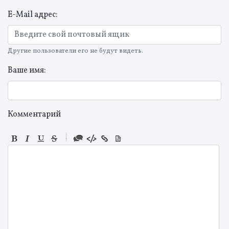
E-Mail адрес:
Другие пользователи его не будут видеть.
Ваше имя:
Комментарий
-
-
-
-
-
-
-
-
-