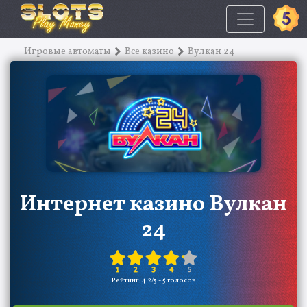
Игровые автоматы
Все казино
Вулкан 24
Интернет казино Вулкан
24
Рейтинг:
4.2
/5 -
5
голосов