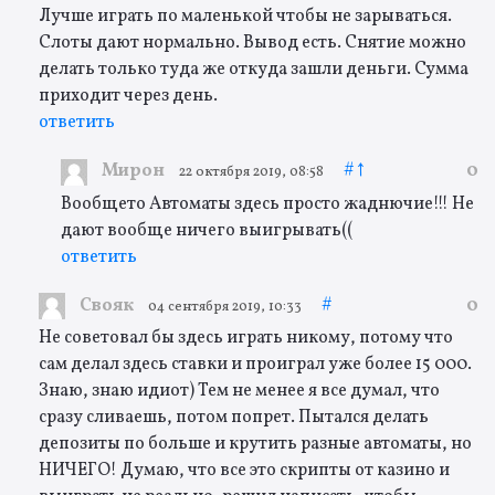
Лучше играть по маленькой чтобы не зарываться.
Слоты дают нормально. Вывод есть. Снятие можно
делать только туда же откуда зашли деньги. Сумма
приходит через день.
ответить
Мирон
#
↑
0
22 октября 2019, 08:58
Вообщето Автоматы здесь просто жаднючие!!! Не
дают вообще ничего выигрывать((
ответить
Свояк
#
0
04 сентября 2019, 10:33
Не советовал бы здесь играть никому, потому что
сам делал здесь ставки и проиграл уже более 15 000.
Знаю, знаю идиот) Тем не менее я все думал, что
сразу сливаешь, потом попрет. Пытался делать
депозиты по больше и крутить разные автоматы, но
НИЧЕГО! Думаю, что все это скрипты от казино и