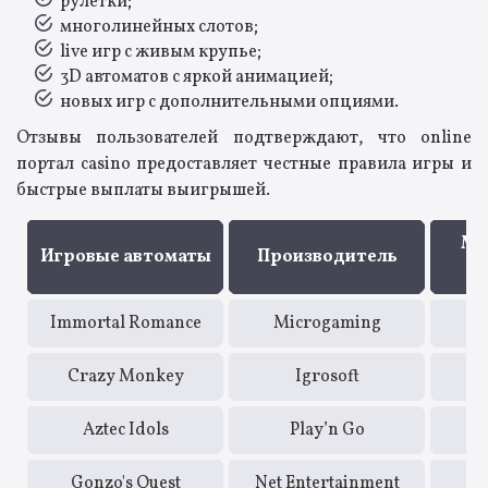
рулетки;
многолинейных слотов;
live игр с живым крупье;
3D автоматов с яркой анимацией;
новых игр с дополнительными опциями.
Отзывы пользователей подтверждают, что online
портал casino предоставляет честные правила игры и
быстрые выплаты выигрышей.
Ма
Игровые автоматы
Производитель
Immortal Romance
Microgaming
Crazy Monkey
Igrosoft
Aztec Idols
Play’n Go
Gonzo's Quest
Net Entertainment