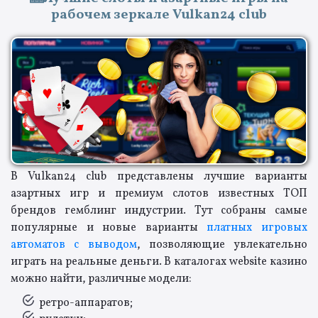
рабочем зеркале Vulkan24 club
В Vulkan24 club представлены лучшие варианты
азартных игр и премиум слотов известных ТОП
брендов гемблинг индустрии. Тут собраны самые
популярные и новые варианты
платных игровых
автоматов с выводом
, позволяющие увлекательно
играть на реальные деньги. В каталогах website казино
можно найти, различные модели:
ретро-аппаратов;