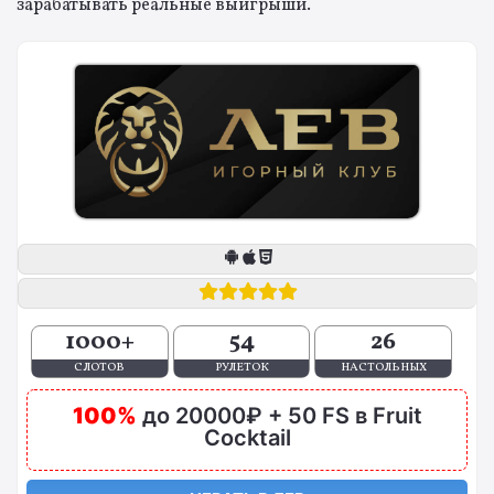
зарабатывать реальные выигрыши.
1000+
54
26
СЛОТОВ
РУЛЕТОК
НАСТОЛЬНЫХ
100%
до 20000
₽
+ 50 FS в Fruit
Cocktail