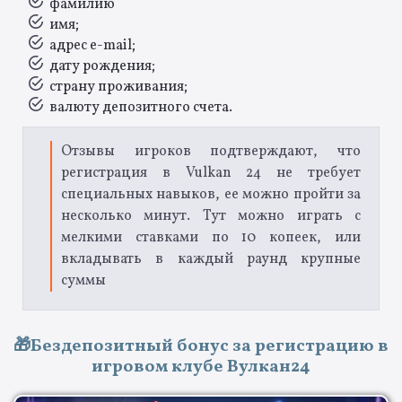
фамилию
имя;
адрес e-mail;
дату рождения;
страну проживания;
валюту депозитного счета.
Отзывы игроков подтверждают, что
регистрация в Vulkan 24 не требует
специальных навыков, ее можно пройти за
несколько минут. Тут можно играть с
мелкими ставками по 10 копеек, или
вкладывать в каждый раунд крупные
суммы
🎁Бездепозитный бонус за регистрацию в
игровом клубе Вулкан24