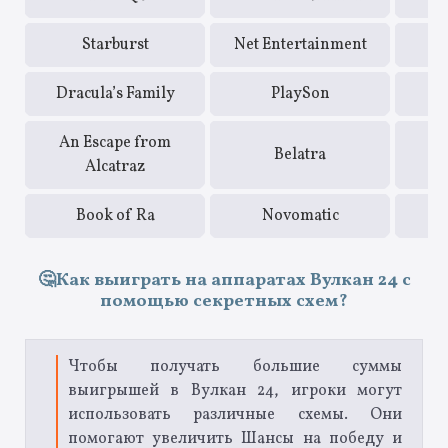
Starburst
Net Entertainment
Dracula’s Family
PlaySon
An Escape from
Belatra
Alcatraz
Book of Ra
Novomatic
🤔Как выиграть на аппаратах Вулкан 24 с
помощью секретных схем?
Чтобы получать большие суммы
выигрышей в Вулкан 24, игроки могут
использовать различные схемы. Они
помогают увеличить Шансы на победу и