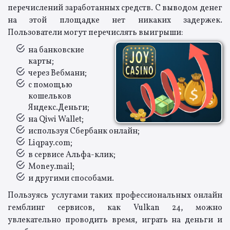
перечислений заработанных средств. С выводом денег
на этой площадке нет никаких задержек.
Пользователи могут перечислять выигрыши:
на банковские
карты;
через Вебмани;
с помощью
кошельков
Яндекс.Деньги;
на Qiwi Wallet;
используя Сбербанк онлайн;
Liqpay.com;
в сервисе Альфа-клик;
Money.mail;
и другими способами.
Пользуясь услугами таких профессиональных онлайн
гемблинг сервисов, как Vulkan 24, можно
увлекательно проводить время, играть на деньги и