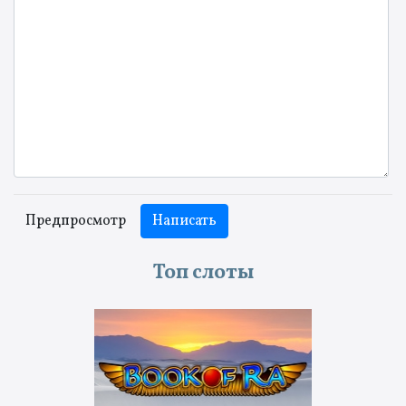
-
-
-
-
-
-
-
-
-
Топ слоты